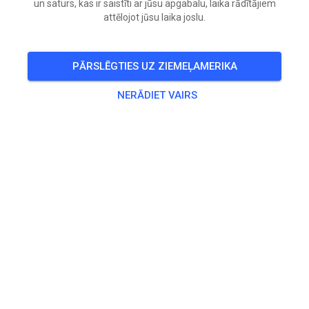
un saturs, kas ir saistīti ar jūsu apgabalu, laika rādītājiem
attēlojot jūsu laika joslu.
PĀRSLĒGTIES UZ ZIEMEĻAMERIKA
NERĀDIET VAIRS
Trases nav atrasta
Lūdzu, pārbaudiet saiti vai meklējiet visas MX trases MX
Biļetenos.
MEKLĒT VISAS TRASES