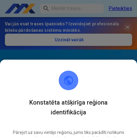
Pieteikties
Vai jūs esat trases īpašnieks? Izveidojiet profesionālu
biļešu pārdošanas sistēmu minūtēs.
Uzzināt vairāk
Konstatēta atšķirīga reģiona
identifikācija
Pārejot uz savu vietējo reģionu, jums tiks parādīti notikumi