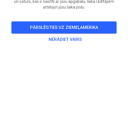
un saturs, kas ir saistīti ar jūsu apgabalu, laika rādītājiem
Sestdiena
08:00
-
Svētdiena
16:00
attēlojot jūsu laika joslu.
🎟️
121 Viesi
PĀRSLĒGTIES UZ ZIEMEĻAMERIKA
Prakse
NERĀDIET VAIRS
Enduro-WE Samstag (Erwachsene)
59,00 €
Enduro-WE Samstag (Jugendliche)
34,00 €
Enduro-WE Sonntag (Erwachsene)
46,00 €
Enduro-WE Sonntag (Jugendliche)
21,00 €