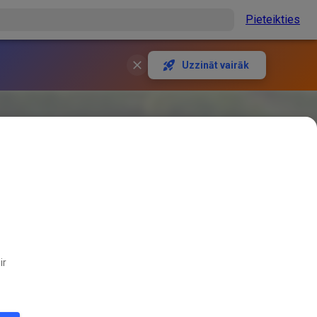
Pieteikties
Uzzināt vairāk
ir