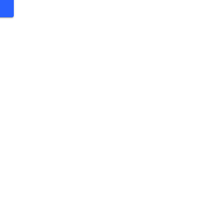
 $
 $
 $
 $