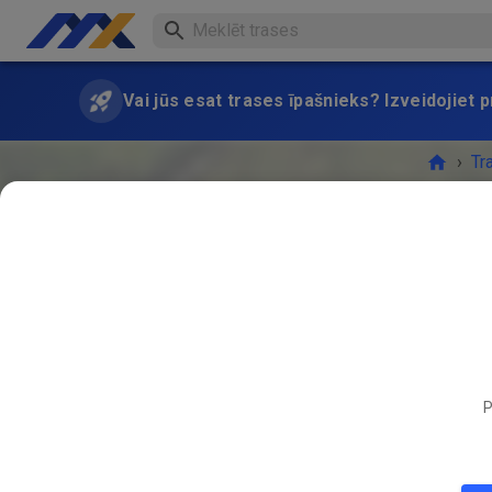
Vai jūs esat trases īpašnieks? Izveidojiet
›
Tr
P
PASĀK
APR.
25