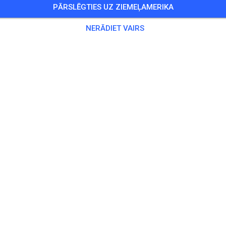
PĀRSLĒGTIES UZ ZIEMEĻAMERIKA
54 Viesi
NERĀDIET VAIRS
u ieejas biļete
y thru Sunday
30,00
rday thru Sunday
25,00
ay Only
20,00
sday thru Sunday
35,00
kse
ensību klases