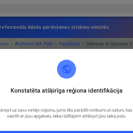
 profesionālu biļešu pārdošanas sistēmu minūtēs.
ases
›
Archview MX Park
›
Pasākumi
›
Gateway to Success 2
Archview MX Park
Konstatēta atšķirīga reģiona identifikācija
East St. Louis, IL 62203
ārejot uz savu vietējo reģionu, jums tiks parādīti notikumi un saturs, kas 
UMS IR BEIDZIES!
saistīti ar jūsu apgabalu, laika rādītājiem attēlojot jūsu laika joslu.
2
Gateway to Success 2
Sestdiena
10:00
-
Svētdiena
08:00