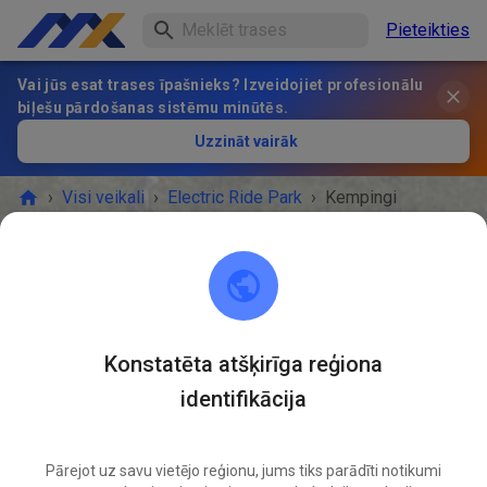
Pieteikties
Vai jūs esat trases īpašnieks? Izveidojiet profesionālu
biļešu pārdošanas sistēmu minūtēs.
Uzzināt vairāk
›
Visi veikali
›
Electric Ride Park
›
Kempingi
Kempingi
BIĻEŠU VEIKALS
Pieejamie piedāvājumi
Konstatēta atšķirīga reģiona
identifikācija
Pārejot uz savu vietējo reģionu, jums tiks parādīti notikumi