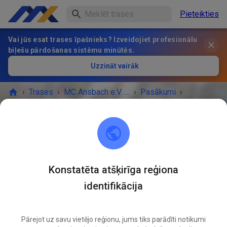
Pieteikties
Vai jūs esat trases īpašnieks? Izveidojiet profesionālu
biļešu pārdošanas sistēmu minūtēs.
Uzzināt vairāk
›
Trases
›
MC Ansbach e.V. im ADAC
›
Pasākumi
›
Trainingstag
MC Ansbach e.V. im ADAC
91578 Leutershausen
Konstatēta atšķirīga reģiona
identifikācija
PASĀKUMS IR BEIDZIES!
Trainingstag
SEPT.
20
Pārejot uz savu vietējo reģionu, jums tiks parādīti notikumi
Sestdiena
10:00
-
19:00