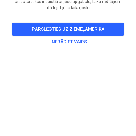
un saturs, kas ir saistīti ar jūsu apgabalu, laika rādītājiem
attēlojot jūsu laika joslu.
🎟️
15 Viesi
,
18 Dalībnieki
PĀRSLĒGTIES UZ ZIEMEĻAMERIKA
Prakse
NERĀDIET VAIRS
Solo Motorräder bis 50 ccm
0,00 €
Solo Motorräder bis 65 ccm
10,00 €
Solo Motorräder bis 85ccm 2-Takt/ 150ccm 4 - Takt
15,00 €
Solo Motorräder über 85 ccm 2-Takt / 150 ccm 4-Takt
20,00 €