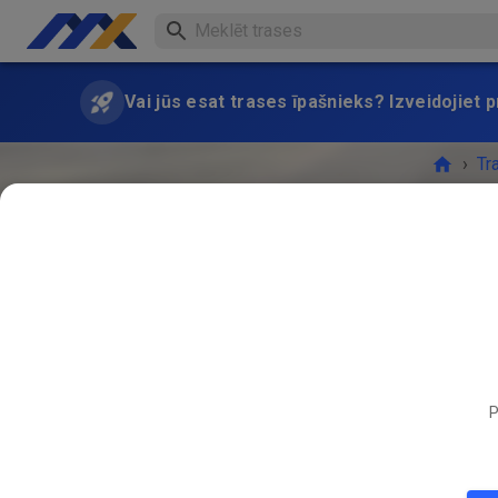
Vai jūs esat trases īpašnieks? Izveidojiet
›
Tr
P
PASĀK
APR.
12