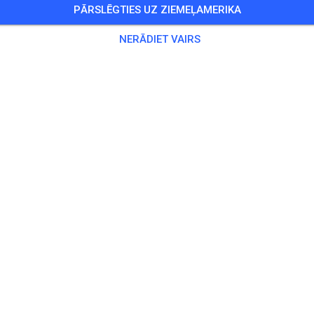
PĀRSLĒGTIES UZ ZIEMEĻAMERIKA
3 Viesi
,
490 Dalībnieki
NERĀDIET VAIRS
kse
as Solo
20,00