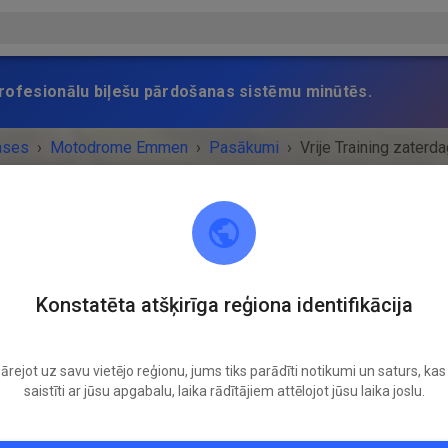
 profesionālu biļešu pārdošanas sistēmu minūtēs.
ases
›
Motodrome Emmen
›
Pasākumi
›
Vrije Training zaterd
Motodrome Emmen
Konstatēta atšķirīga reģiona identifikācija
7881 XA Emmer-Compascuum
ārejot uz savu vietējo reģionu, jums tiks parādīti notikumi un saturs, kas 
UMS IR BEIDZIES!
saistīti ar jūsu apgabalu, laika rādītājiem attēlojot jūsu laika joslu.
Vrije Training zaterdag
Sestdiena
10:00
-
16:30