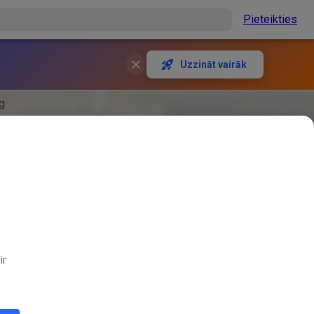
Pieteikties
Uzzināt vairāk
ag
ir