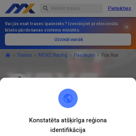
Pieteikties
Vai jūs esat trases īpašnieks? Izveidojiet profesionālu
biļešu pārdošanas sistēmu minūtēs.
Uzzināt vairāk
›
Trases
›
MOXC Racing
›
Pasākumi
›
Fox Run
MOXC Racing
Howell, MI 48855
PASĀKUMS IR BEIDZIES!
Konstatēta atšķirīga reģiona
Fox Run
SEPT.
identifikācija
27
Sestdiena