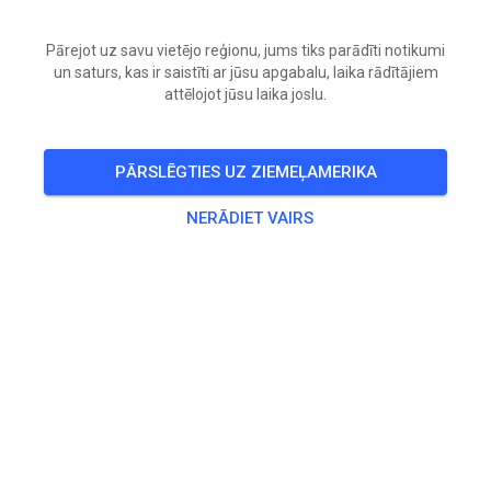
Mini and Adult ATV XC Race
Pārejot uz savu vietējo reģionu, jums tiks parādīti notikumi
un saturs, kas ir saistīti ar jūsu apgabalu, laika rādītājiem
🎟️
430 Viesi
,
500 Dalībnieki
attēlojot jūsu laika joslu.
Sacensību klases
PĀRSLĒGTIES UZ ZIEMEĻAMERIKA
CC
Vecums (gadi)
NERĀDIET VAIRS
Visi
Visi
AdultATV
4x4 Aces
50,00 $
4x4 Bandit
50,00 $
4x4 Farmer
50,00 $