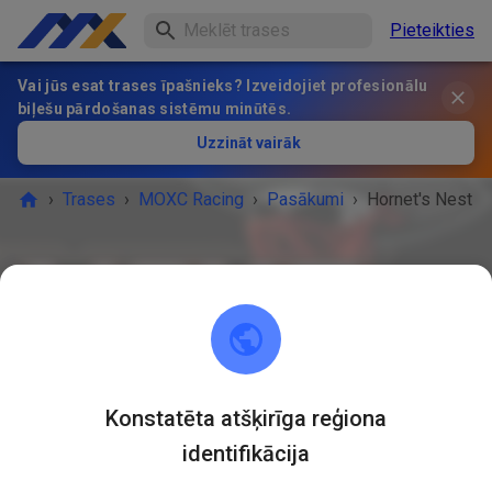
Pieteikties
Vai jūs esat trases īpašnieks? Izveidojiet profesionālu
biļešu pārdošanas sistēmu minūtēs.
Uzzināt vairāk
›
Trases
›
MOXC Racing
›
Pasākumi
›
Hornet's Nest
MOXC Racing
Howell, MI 48855
PASĀKUMS IR BEIDZIES!
Konstatēta atšķirīga reģiona
identifikācija
Hornet's Nest
JŪL.
12
Sestdiena