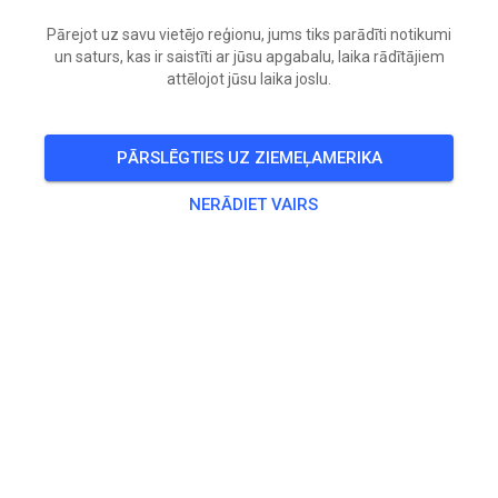
Mini and Adult ATV XC Race
Pārejot uz savu vietējo reģionu, jums tiks parādīti notikumi
un saturs, kas ir saistīti ar jūsu apgabalu, laika rādītājiem
attēlojot jūsu laika joslu.
🎟️
424 Viesi
,
500 Dalībnieki
PĀRSLĒGTIES UZ ZIEMEĻAMERIKA
Sacensību klases
NERĀDIET VAIRS
CC
Vecums (gadi)
Visi
Visi
4x4 Aces
50,00 $
4x4 Bandit
50,00 $
4x4 Farmer
50,00 $
A Class
50,00 $