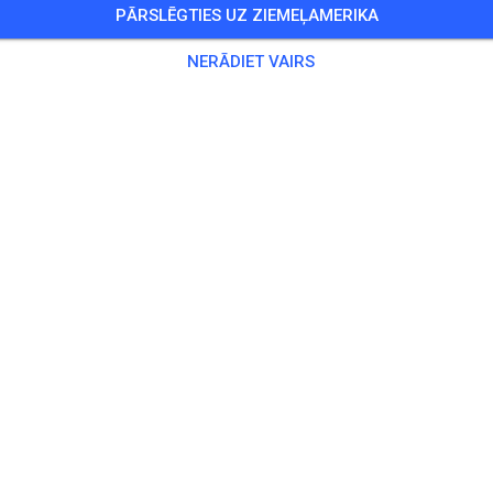
PĀRSLĒGTIES UZ ZIEMEĻAMERIKA
UMS IR BEIDZIES!
NERĀDIET VAIRS
öffentliches Training
Ceturtdiena
16:45
-
19:45
glieder und Gäste
kse
5, 85 ccm und Einsteiger
15,00
25 ccm
20,00
trobike Erwachsene
20,00
robike Kids
15,00