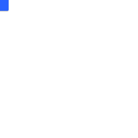
 €
 €
 €
 €