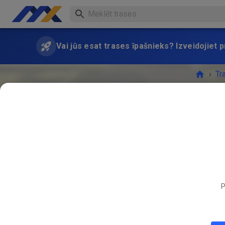
Vai jūs esat trases īpašnieks? Izveidojiet
›
Tr
P