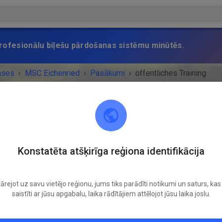
 profesionālu biļešu pārdošanas sistēmu minūtēs.
ases
›
MSC Eichenried
›
Pasākumi
›
öffentliches Training
MSC Eichenried
Konstatēta atšķirīga reģiona identifikācija
85452 Eichenried
ārejot uz savu vietējo reģionu, jums tiks parādīti notikumi un saturs, kas 
Atcelts
saistīti ar jūsu apgabalu, laika rādītājiem attēlojot jūsu laika joslu.
Falsch eingestellt