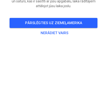
un saturs, kas ir saistīti ar jūsu apgabalu, laika rādītājiem
öffentliches Training
AUG.
attēlojot jūsu laika joslu.
15
Sestdiena
14:00
-
17:00
für Mitglieder
PĀRSLĒGTIES UZ ZIEMEĻAMERIKA
NERĀDIET VAIRS
32
°
Prakse
50, 65, 85 ccm und Einsteiger
15,00 €
ab 125 ccm
20,00 €
Elektrobike Erwachsene
20,00 €
Elektrobike Kids
15,00 €