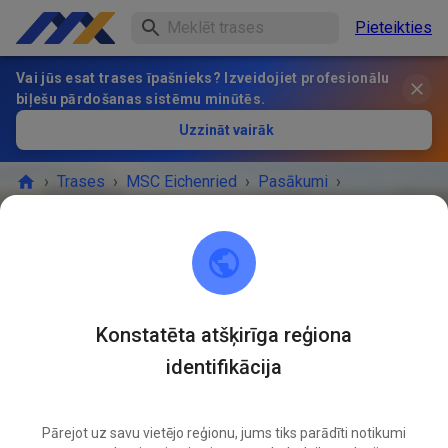
Pieteikties
Vai jūs esat trases īpašnieks? Izveidojiet profesionālu
biļešu pārdošanas sistēmu minūtēs.
Uzzināt vairāk
›
Trases
›
MSC Eichenried
›
Pasākumi
›
öffentliches Training
MSC Eichenried
85452 Eichenried
Konstatēta atšķirīga reģiona
identifikācija
Atcelts
Falsch eingestellt
Pārejot uz savu vietējo reģionu, jums tiks parādīti notikumi