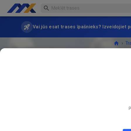
Vai jūs esat trases īpašnieks? Izveidojiet
›
Tr
P
PASĀK
JŪN.
24