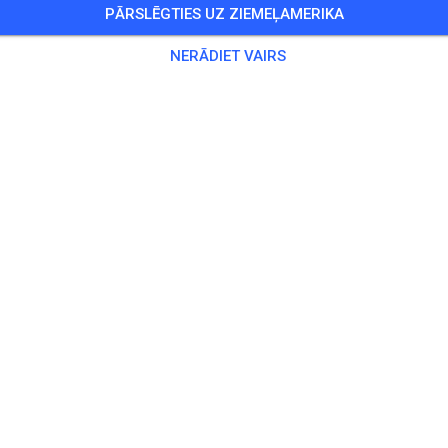
PĀRSLĒGTIES UZ ZIEMEĻAMERIKA
 Viesi
,
50 Dalībnieki
NERĀDIET VAIRS
kse
 Track
5,00
rack
15,00