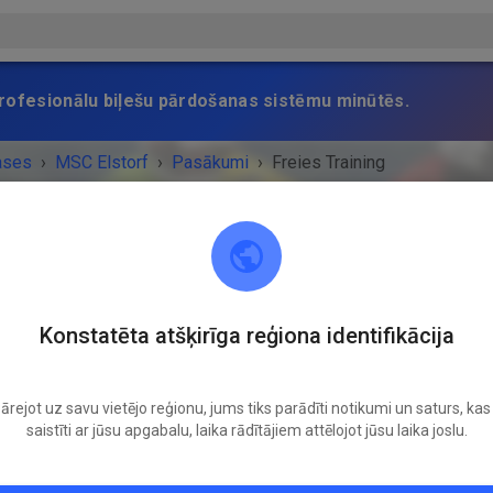
 profesionālu biļešu pārdošanas sistēmu minūtēs.
ases
›
MSC Elstorf
›
Pasākumi
›
Freies Training
MSC Elstorf
Konstatēta atšķirīga reģiona identifikācija
21629 Neu Wulmstorf / OT Elstorf
ārejot uz savu vietējo reģionu, jums tiks parādīti notikumi un saturs, kas 
UMS IR BEIDZIES!
saistīti ar jūsu apgabalu, laika rādītājiem attēlojot jūsu laika joslu.
Freies Training
Trešdiena
15:30
-
19:00