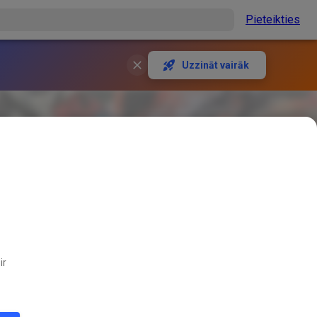
Pieteikties
Uzzināt vairāk
ir