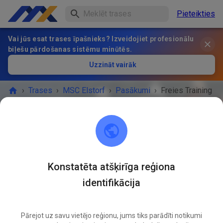
Pieteikties
Vai jūs esat trases īpašnieks? Izveidojiet profesionālu
biļešu pārdošanas sistēmu minūtēs.
Uzzināt vairāk
›
Trases
›
MSC Elstorf
›
Pasākumi
›
Freies Training
MSC Elstorf
21629 Neu Wulmstorf / OT Elstorf
Konstatēta atšķirīga reģiona
identifikācija
PASĀKUMS IR BEIDZIES!
Freies Training
SEPT.
20
Pārejot uz savu vietējo reģionu, jums tiks parādīti notikumi
Sestdiena
09:00
-
18:00