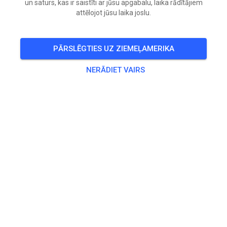
un saturs, kas ir saistīti ar jūsu apgabalu, laika rādītājiem
attēlojot jūsu laika joslu.
🎟️
96 Viesi
,
47 Dalībnieki
PĀRSLĒGTIES UZ ZIEMEĻAMERIKA
Prakse
NERĀDIET VAIRS
Kids Track
5,00 €
MX Track
25,00 €