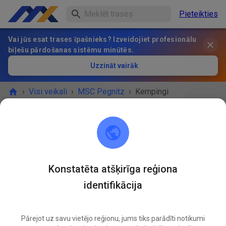
Pieteikties
Vai jūs esat trases īpašnieks? Izveidojiet profesionālu
biļešu pārdošanas sistēmu minūtēs.
Uzzināt vairāk
›
Visi veikali
›
MSC Pegnitz
›
Kempingi
Kempingi
BIĻEŠU VEIKALS
Pieejamie piedāvājumi
Konstatēta atšķirīga reģiona
identifikācija
Pārejot uz savu vietējo reģionu, jums tiks parādīti notikumi