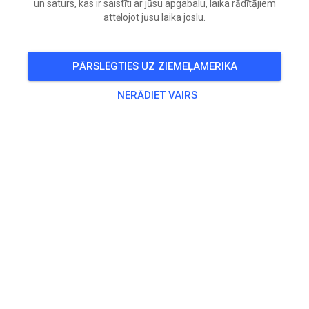
un saturs, kas ir saistīti ar jūsu apgabalu, laika rādītājiem
attēlojot jūsu laika joslu.
🎟️
17 Viesi
,
29 Dalībnieki
PĀRSLĒGTIES UZ ZIEMEĻAMERIKA
Prakse
NERĀDIET VAIRS
Erwachsene
20,00 €
Jugendliche
10,00 €