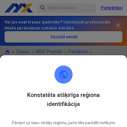
Pieteikties
Vai jūs esat trases īpašnieks? Izveidojiet profesionālu
biļešu pārdošanas sistēmu minūtēs.
Uzzināt vairāk
›
Trases
›
MSC Pegnitz
›
Pasākumi
›
Freies Training MX & Enduro
MSC Pegnitz
Scharthammer
Konstatēta atšķirīga reģiona
identifikācija
PASĀKUMS IR BEIDZIES!
Freies Training MX & Enduro
JŪN.
03
Pārejot uz savu vietējo reģionu, jums tiks parādīti notikumi
Trešdiena
14:00
-
18:00