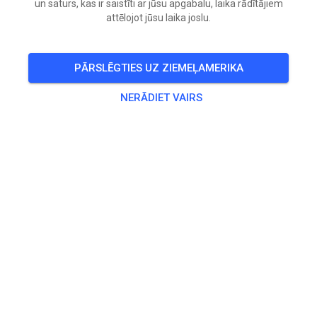
un saturs, kas ir saistīti ar jūsu apgabalu, laika rādītājiem
attēlojot jūsu laika joslu.
Wir bieten am 2. und 3. Mai ein 2 tägiges MX Training mit
Collin Dugmore auf unserem Trainingsgelände an. Maximal
12 Teilnehmer, momentan sind noch wenige Plätze frei. Für
PĀRSLĒGTIES UZ ZIEMEĻAMERIKA
Mittagsverpflegung ist gesorgt:
NERĀDIET VAIRS
🎟️
Pārdots viesiem
Prakse
MX Training 2.5.-3.5.
180,00 €