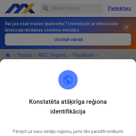
Pieteikties
Vai jūs esat trases īpašnieks? Izveidojiet profesionālu
biļešu pārdošanas sistēmu minūtēs.
Uzzināt vairāk
›
Trases
›
MSC Pegnitz
›
Pasākumi
›
MX Training mit Collin Dugmore
MSC Pegnitz
Scharthammer
Konstatēta atšķirīga reģiona
identifikācija
PASĀKUMS IR BEIDZIES!
2
MX Training mit Collin Dugmore
MAIJS
02
Pārejot uz savu vietējo reģionu, jums tiks parādīti notikumi
Sestdiena
09:00
-
Svētdiena
17:00