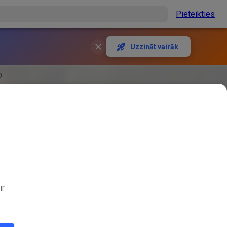
Pieteikties
Uzzināt vairāk
o
ir