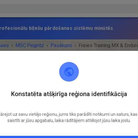
 profesionālu biļešu pārdošanas sistēmu minūtēs.
ases
›
MSC Pegnitz
›
Pasākumi
›
Freies Training MX & Endur
MSC Pegnitz
Konstatēta atšķirīga reģiona identifikācija
Scharthammer
ārejot uz savu vietējo reģionu, jums tiks parādīti notikumi un saturs, kas 
UMS IR BEIDZIES!
saistīti ar jūsu apgabalu, laika rādītājiem attēlojot jūsu laika joslu.
Freies Training MX & Enduro
Sestdiena
14:00
-
18:00