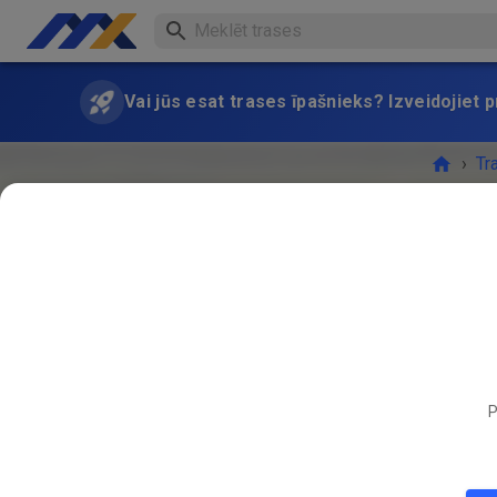
Vai jūs esat trases īpašnieks? Izveidojiet
›
Tr
P
PASĀK
AUG.
30