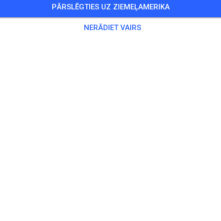
PĀRSLĒGTIES UZ ZIEMEĻAMERIKA
 Viesi
,
12 Dalībnieki
NERĀDIET VAIRS
kse
chsene
20,00
ndliche
10,00