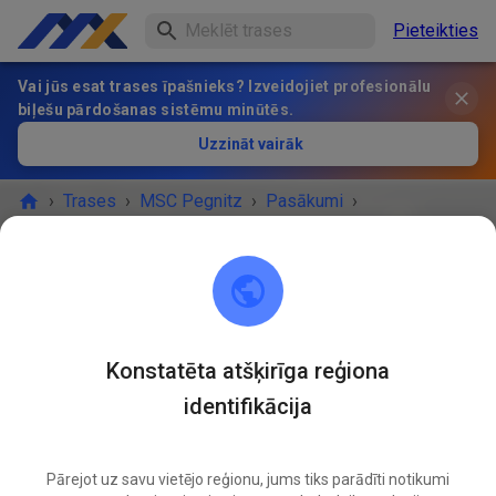
Pieteikties
Vai jūs esat trases īpašnieks? Izveidojiet profesionālu
biļešu pārdošanas sistēmu minūtēs.
Uzzināt vairāk
›
Trases
›
MSC Pegnitz
›
Pasākumi
›
Freies Training MX & Enduro
MSC Pegnitz
Scharthammer
Konstatēta atšķirīga reģiona
identifikācija
PASĀKUMS IR BEIDZIES!
Freies Training MX & Enduro
JŪN.
22
Pārejot uz savu vietējo reģionu, jums tiks parādīti notikumi
Pirmdiena
14:00
-
18:00