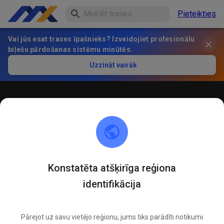
Pieteikties
Vai jūs esat trases īpašnieks? Izveidojiet profesionālu
biļešu pārdošanas sistēmu minūtēs.
Uzzināt vairāk
Öffentliches Training
! ACHTUNG ! Bitte immer innerhalb der markierten roten
Linien bleiben und nicht die öffentliche Straße befahren
Konstatēta atšķirīga reģiona
identifikācija
Pārejot uz savu vietējo reģionu, jums tiks parādīti notikumi