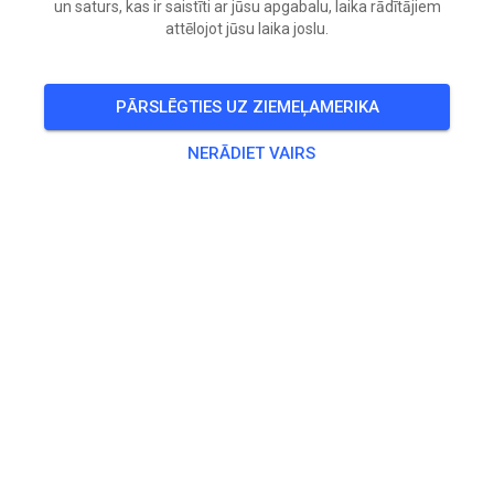
un saturs, kas ir saistīti ar jūsu apgabalu, laika rādītājiem
attēlojot jūsu laika joslu.
PĀRSLĒGTIES UZ ZIEMEĻAMERIKA
NERĀDIET VAIRS
Zu den Trainingstickets
Prakse