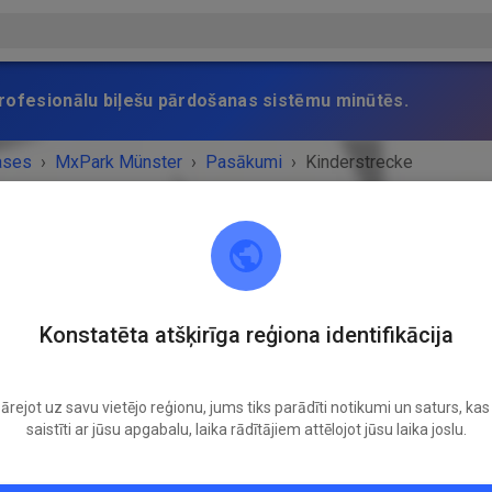
 profesionālu biļešu pārdošanas sistēmu minūtēs.
ases
›
MxPark Münster
›
Pasākumi
›
Kinderstrecke
MxPark Münster
Konstatēta atšķirīga reģiona identifikācija
48268 Greven
ārejot uz savu vietējo reģionu, jums tiks parādīti notikumi un saturs, kas 
UMS IR BEIDZIES!
saistīti ar jūsu apgabalu, laika rādītājiem attēlojot jūsu laika joslu.
Kinderstrecke
Sestdiena
10:00
-
17:00