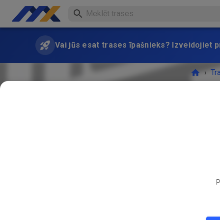
Vai jūs esat trases īpašnieks? Izveidojiet
›
Tr
P
PASĀK
MAIJS
02