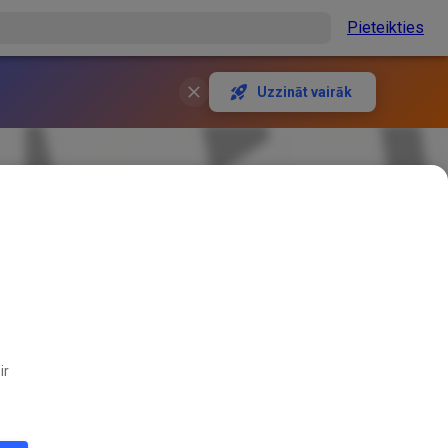
Pieteikties
Uzzināt vairāk
ir