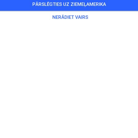
PĀRSLĒGTIES UZ ZIEMEĻAMERIKA
ocketbikes erlaubt!
NERĀDIET VAIRS
Viesi
,
16 Dalībnieki
kse
15,00