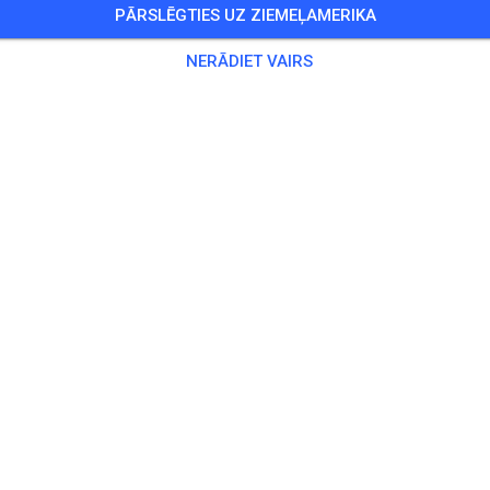
PĀRSLĒGTIES UZ ZIEMEĻAMERIKA
Training auf dem Vereinsgelände
NERĀDIET VAIRS
0 Viesi
,
100 Dalībnieki
kse
ningsticket Fahrrad ab 15 Jahren/Erwachsene
5,00
ingsticket Fahrrad bis 14 Jahre
0,00
ingsticket Motorrad bis 14 Jahre
0,00
ningsticket Motorrad Erwachsene
10,00
ningsticket Motorrad Schüler/Studenten ab 15 Jahren
5,00