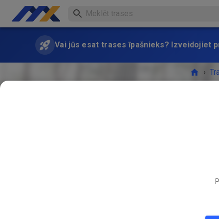
Vai jūs esat trases īpašnieks? Izveidojiet
›
Tr
Freies T
P
PASĀK
JŪN.
26