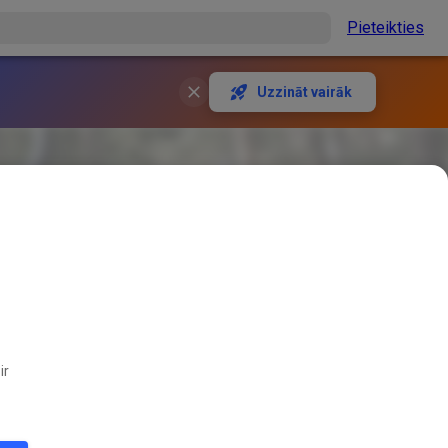
Pieteikties
Uzzināt vairāk
ir