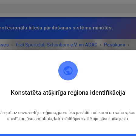
 profesionālu biļešu pārdošanas sistēmu minūtēs.
ases
›
Trial Sportclub Schönborn e.V. im ADAC
›
Pasākumi
›
raining
Trial Sportclub Schönborn e.V. im ADAC
Konstatēta atšķirīga reģiona identifikācija
03253 Schönborn
ārejot uz savu vietējo reģionu, jums tiks parādīti notikumi un saturs, kas 
UMS IR BEIDZIES!
saistīti ar jūsu apgabalu, laika rādītājiem attēlojot jūsu laika joslu.
Freies Training
Piektdiena
08:00
-
20:00