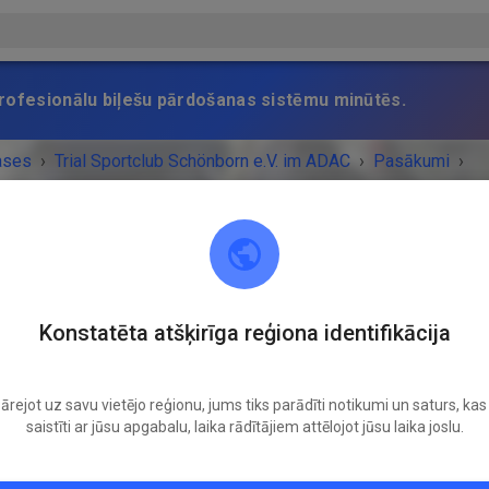
 profesionālu biļešu pārdošanas sistēmu minūtēs.
ases
›
Trial Sportclub Schönborn e.V. im ADAC
›
Pasākumi
›
raining
Trial Sportclub Schönborn e.V. im ADAC
Konstatēta atšķirīga reģiona identifikācija
03253 Schönborn
ārejot uz savu vietējo reģionu, jums tiks parādīti notikumi un saturs, kas 
UMS IR BEIDZIES!
saistīti ar jūsu apgabalu, laika rādītājiem attēlojot jūsu laika joslu.
Freies Training
Trešdiena
08:00
-
20:00