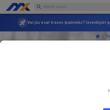
Vai jūs esat trases īpašnieks? Izveidojiet
›
Tr
Freies T
P
PASĀK
MAIJS
06