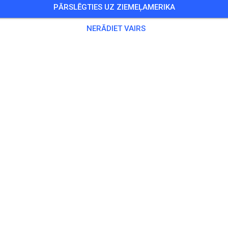
PĀRSLĒGTIES UZ ZIEMEĻAMERIKA
Training auf dem Vereinsgelände
NERĀDIET VAIRS
0 Viesi
,
100 Dalībnieki
kse
ningsticket Fahrrad ab 15 Jahren/Erwachsene
5,00
ingsticket Fahrrad bis 14 Jahre
0,00
ingsticket Motorrad bis 14 Jahre
0,00
ningsticket Motorrad Erwachsene
10,00
ningsticket Motorrad Schüler/Studenten ab 15 Jahren
5,00