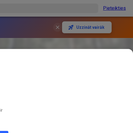
Pieteikties
Uzzināt vairāk
ir