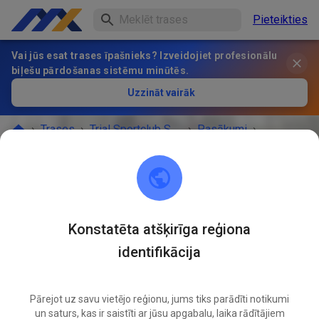
Pieteikties
Vai jūs esat trases īpašnieks? Izveidojiet profesionālu
biļešu pārdošanas sistēmu minūtēs.
Uzzināt vairāk
›
Trases
›
Trial Sportclub Schönborn e.V. im ADAC
›
Pasākumi
›
Freies Training
Trial Sportclub Schönborn e.V. im ADAC
Konstatēta atšķirīga reģiona
03253 Schönborn
identifikācija
PASĀKUMS IR BEIDZIES!
Freies Training
JŪN.
Pārejot uz savu vietējo reģionu, jums tiks parādīti notikumi
03
un saturs, kas ir saistīti ar jūsu apgabalu, laika rādītājiem
Trešdiena
08:00
-
20:00