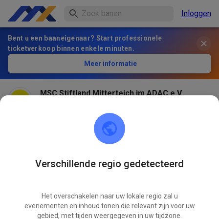
Inloggen
Bent u een baaneigenaar? Start professionele
ticketverkoop binnen enkele minuten.
Meer informatie
MSC Stiftland Mitterteich im ADAC e.V.
2 maanden geleden
Am 27.+28.06. Gelände komplett gesperrt.
Trainingswochenende mit MX³ Stefan Ludwig. MR
Verschillende regio gedetecteerd
479
1
Het overschakelen naar uw lokale regio zal u
evenementen en inhoud tonen die relevant zijn voor uw
gebied, met tijden weergegeven in uw tijdzone.