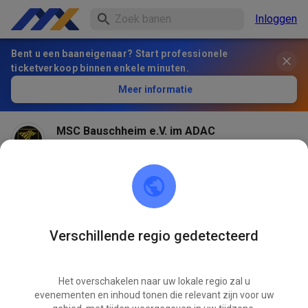
Inloggen
Bent u een baaneigenaar? Start professionele
ticketverkoop binnen enkele minuten.
Meer informatie
MSC Bauschheim e.V. im ADAC
2 maanden geleden
Verschillende regio gedetecteerd
Het overschakelen naar uw lokale regio zal u
evenementen en inhoud tonen die relevant zijn voor uw