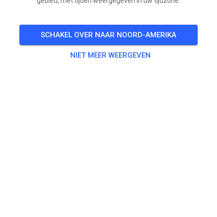
gebied, met tijden weergegeven in uw tijdzone.
SCHAKEL OVER NAAR NOORD-AMERIKA
NIET MEER WEERGEVEN
Jetzt Tickets sichern für unseren Ride Day (Gast
Training) am 02.08.2026 (10 - 16 Uhr)🤙 Ihr könnt beide
Strecken nutzen. Details auf www.msc-bauschheim.de
oder direkt hier buchen.
Achtung: Aufgrund einer aktuellen Sperrung der
regulären Zufahrt zum Gelände (Straßenbauarbeiten),
nutzt bitte den parallel verlaufenden Feldweg der
L3482 zum Fahrerlager bzw. folgt der Beschilderung.