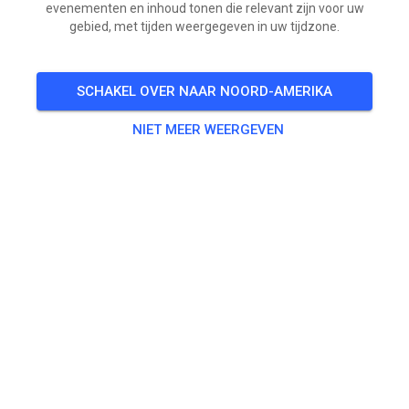
evenementen en inhoud tonen die relevant zijn voor uw
gebied, met tijden weergegeven in uw tijdzone.
SCHAKEL OVER NAAR NOORD-AMERIKA
NIET MEER WEERGEVEN
🇺🇸 Happy Independence Day! 🇺🇸
We are incredibly grateful to live in the greatest
country in the world. If you woke up in the United
States today, you’ve already been blessed with
opportunities that much of the world can only dream
about.
Out of more than 8 billion people on this planet, you’re
one of roughly 350 million who wake up each day with
the freedom to make your own choices.