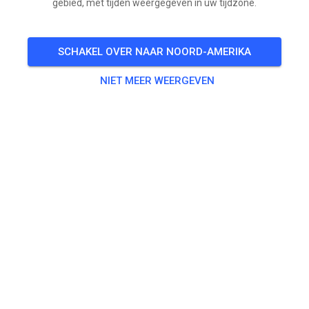
gebied, met tijden weergegeven in uw tijdzone.
SCHAKEL OVER NAAR NOORD-AMERIKA
NIET MEER WEERGEVEN
Morgen (zondag)
Baan is geschoven en echt top!!! Fotos zijn van
vanochtend is morgen nog beter!! Kom genieten van
lekker dagje crossen!
Open vanaf 8:30 uur tot 10.55 vd jeugd tm 85 en de
BEGINNENDE rijder op 125cc. Vanaf 11.00 uur tot
uiterlijk 16:30 uur in groepen met op hele uur de