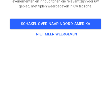
evenementen en inhoud tonen die relevant zijn voor uw
gebied, met tijden weergegeven in uw tijdzone.
SCHAKEL OVER NAAR NOORD-AMERIKA
NIET MEER WEERGEVEN
Deze week open van maandag t/m Donderdag.
Aankomend weekend Gesloten ivm groot auto
speedway (banger) evenement
Ma t/m woensdag open vanaf 12:00 uur tot 21 uur
Donderdag is de baan eerst verhuurd en gaan we open
vanaf 13:00 uur.