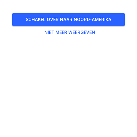
SCHAKEL OVER NAAR NOORD-AMERIKA
NIET MEER WEERGEVEN
!Achtung!
Am Samstag wird die Sommerbahn aufgrund eines
Arbeitseinsatzes nicht fürs Training geöffnet sein.
ZA
Gästetraining
20