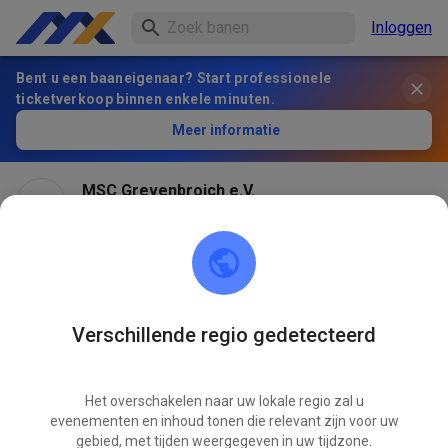
Inloggen
Bent u een baaneigenaar? Start professionele
ticketverkoop binnen enkele minuten.
Meer informatie
MSC Grevenbroich e.V.
2 maanden geleden
Verschillende regio gedetecteerd
Het overschakelen naar uw lokale regio zal u
evenementen en inhoud tonen die relevant zijn voor uw
gebied, met tijden weergegeven in uw tijdzone.