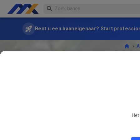
Bent u een baaneigenaar? Start professio
›
A
Camp
Besc
Het