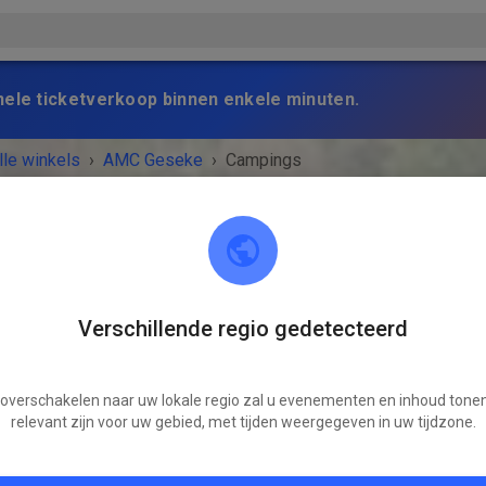
nele ticketverkoop binnen enkele minuten.
lle winkels
›
AMC Geseke
›
Campings
ings
TICK
Verschillende regio gedetecteerd
hikbare aanbiedingen
 overschakelen naar uw lokale regio zal u evenementen en inhoud tonen
relevant zijn voor uw gebied, met tijden weergegeven in uw tijdzone.