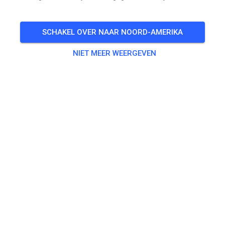
Prepped Practice
SCHAKEL OVER NAAR NOORD-AMERIKA
🎟️
291 Gasten
NIET MEER WEERGEVEN
Oefenen
A/B
US$ 40,00
C / BEGINNER PRACTICE
US$ 40,00
Jumpers
US$ 40,00
Non-Jumpers
US$ 40,00
VET / WOMEN PRACTICE
US$ 40,00