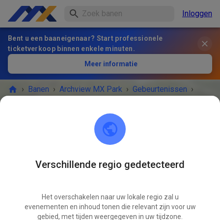
Inloggen
Bent u een baaneigenaar? Start professionele
ticketverkoop binnen enkele minuten.
Meer informatie
›
Banen
›
Archview MX Park
›
Gebeurtenissen
›
ArchviewMXPark Saturday Practice
Archview MX Park
East St. Louis, IL 62203
Verschillende regio gedetecteerd
HET EVENEMENT IS AFGELOPEN!
Het overschakelen naar uw lokale regio zal u
ArchviewMXPark Saturday Practice
NOV
evenementen en inhoud tonen die relevant zijn voor uw
15
zaterdag
10:00
-
16:00
gebied, met tijden weergegeven in uw tijdzone.