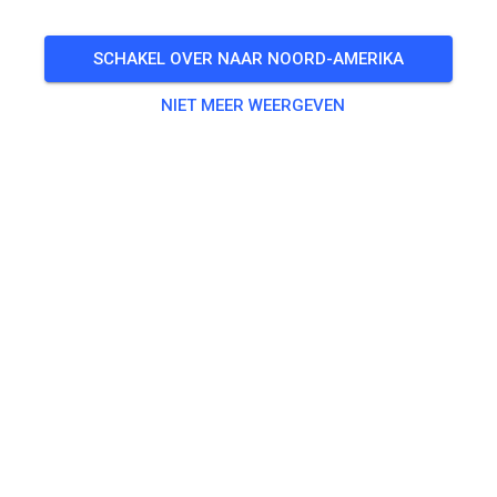
SCHAKEL OVER NAAR NOORD-AMERIKA
NIET MEER WEERGEVEN
Baan niet gevonden
Controleer de link of zoek alle MX-banen op MX Tickets.
ZOEK ALLE BANEN