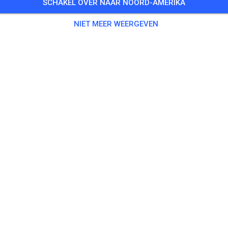
SCHAKEL OVER NAAR NOORD-AMERIKA
NIET MEER WEERGEVEN
Baan niet gevonden
Controleer de link of zoek alle MX-banen op MX Tickets.
ZOEK ALLE BANEN