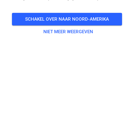
Open Sunday, July 6 from 10 to 4. Please park on rock
parking lot
SCHAKEL OVER NAAR NOORD-AMERIKA
🎟️
125 Gasten
,
147 Leden
NIET MEER WEERGEVEN
Lidmaatschap
Family Membership
US$ 0,00
Single Membership
US$ 0,00
Family Membership - Discounted Rate
US$ 0,00
Single Membership - Discounted Rate
US$ 0,00
Oefenen