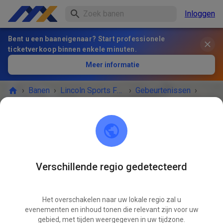
Inloggen
Bent u een baaneigenaar? Start professionele
ticketverkoop binnen enkele minuten.
Meer informatie
›
Banen
›
Lincoln Sports Foundation Mx
›
Gebeurtenissen
›
Open July 6 10 to 4 non-prepped
Lincoln Sports Foundation Mx
Lincoln, NE 68517
Verschillende regio gedetecteerd
HET EVENEMENT IS AFGELOPEN!
Het overschakelen naar uw lokale regio zal u
Open July 6 10 to 4 non-prepped
JUL
evenementen en inhoud tonen die relevant zijn voor uw
06
zondag
10:00
-
16:00
gebied, met tijden weergegeven in uw tijdzone.