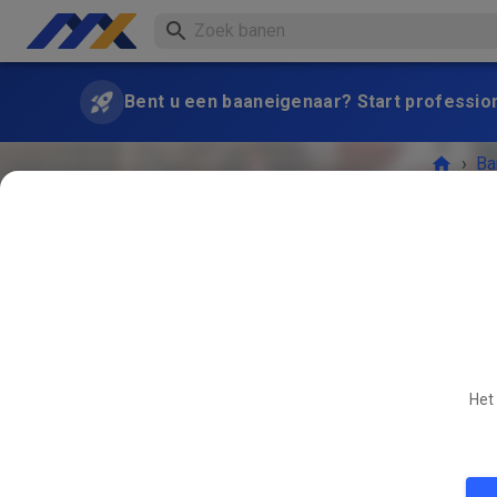
Bent u een baaneigenaar? Start professio
›
Ba
Training
Het
HET E
SEP
06