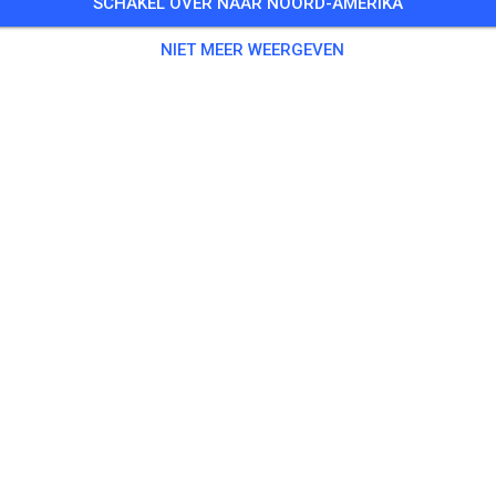
SCHAKEL OVER NAAR NOORD-AMERIKA
 offen ab 13:00 Uhr
NIET MEER WEERGEVEN
 Gasten
,
16 Leden
enen
 Motorräder bis 50 ccm
€ 0,
 Motorräder bis 65 ccm
€ 10,
 Motorräder bis 85ccm 2-Takt/ 150ccm 4 - Takt
€ 15,
 Motorräder über 85 ccm 2-Takt / 150 ccm 4-Takt
€ 20,