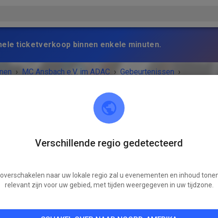
nele ticketverkoop binnen enkele minuten.
nen
›
MC Ansbach e.V. im ADAC
›
Gebeurtenissen
›
stag ab 13:00 Uhr
Verschillende regio gedetecteerd
MC Ansbach e.V. im ADAC
91578 Leutershausen
 overschakelen naar uw lokale regio zal u evenementen en inhoud tonen
VENEMENT IS AFGELOPEN!
relevant zijn voor uw gebied, met tijden weergegeven in uw tijdzone.
Trainingstag ab 13:00 Uhr
zaterdag
10:00
-
19:00