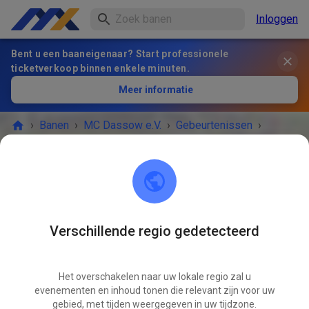
Inloggen
Bent u een baaneigenaar? Start professionele
ticketverkoop binnen enkele minuten.
Meer informatie
›
Banen
›
MC Dassow e.V.
›
Gebeurtenissen
›
öffentliches Training mit Sommerfest
MC Dassow e.V.
23942 Dassow
Verschillende regio gedetecteerd
HET EVENEMENT IS AFGELOPEN!
Het overschakelen naar uw lokale regio zal u
öffentliches Training mit
evenementen en inhoud tonen die relevant zijn voor uw
AUG
Sommerfest
gebied, met tijden weergegeven in uw tijdzone.
09