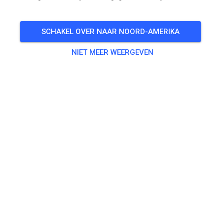
zaterdag
09:00
-
18:00
🎟️
80 Gasten
SCHAKEL OVER NAAR NOORD-AMERIKA
NIET MEER WEERGEVEN
Oefenen
50/65ccm
€ 5,00
85ccm
€ 15,00
ab 125 ccm
€ 20,00