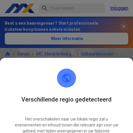
Inloggen
Bent u een baaneigenaar? Start professionele
ticketverkoop binnen enkele minuten.
Meer informatie
›
Banen
›
MC Mecklenburg-Strelitz
›
Gebeurtenissen
›
öffentliches Training (Pause 12:00-14:00)
MC Mecklenburg-Strelitz
17235 Neustrelitz
Verschillende regio gedetecteerd
HET EVENEMENT IS AFGELOPEN!
Het overschakelen naar uw lokale regio zal u
öffentliches Training (Pause 12:00-
evenementen en inhoud tonen die relevant zijn voor uw
APR
14:00)
gebied, met tijden weergegeven in uw tijdzone.
05