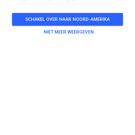
🎟️
481 Gasten
,
486 Leden
SCHAKEL OVER NAAR NOORD-AMERIKA
NIET MEER WEERGEVEN
Oefenen
Dagpas Solo
€ 20,00