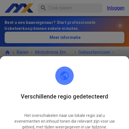
Inloggen
Bent u een baaneigenaar? Start professionele
ticketverkoop binnen enkele minuten.
Meer informatie
›
Banen
›
Motodrome Emmen
›
Gebeurtenissen
›
Vrije Training Woensdag
Motodrome Emmen
7881 XA Emmer-Compascuum
Verschillende regio gedetecteerd
HET EVENEMENT IS AFGELOPEN!
Het overschakelen naar uw lokale regio zal u
Vrije Training Woensdag
OKT
evenementen en inhoud tonen die relevant zijn voor uw
08
woensdag
gebied, met tijden weergegeven in uw tijdzone.