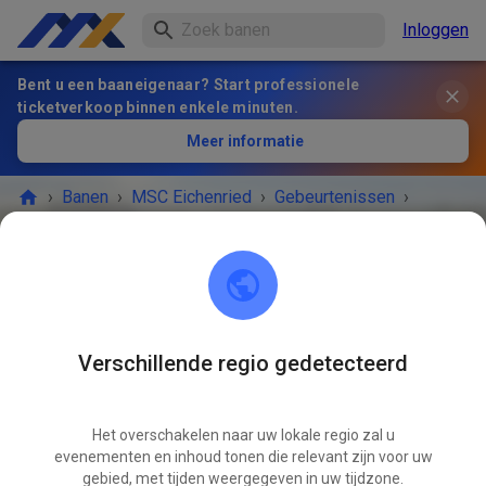
Inloggen
Bent u een baaneigenaar? Start professionele
ticketverkoop binnen enkele minuten.
Meer informatie
›
Banen
›
MSC Eichenried
›
Gebeurtenissen
›
öffentliches Training
MSC Eichenried
85452 Eichenried
Verschillende regio gedetecteerd
Geannuleerd
Het overschakelen naar uw lokale regio zal u
Falsch eingestellt
evenementen en inhoud tonen die relevant zijn voor uw
gebied, met tijden weergegeven in uw tijdzone.