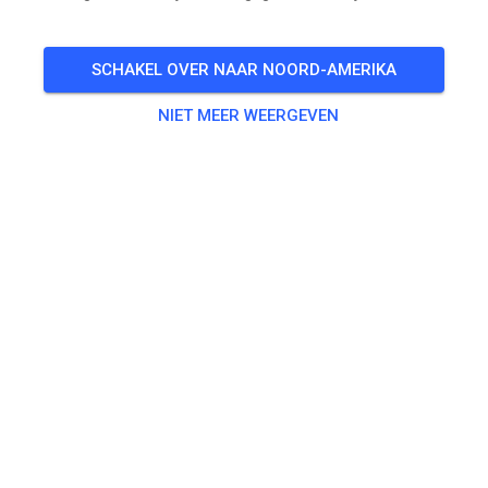
öffentliches Training
AUG
29
zaterdag
14:00
-
17:00
SCHAKEL OVER NAAR NOORD-AMERIKA
für Mitglieder
NIET MEER WEERGEVEN
Oefenen
50, 65, 85 ccm und Einsteiger
€ 15,00
ab 125 ccm
€ 20,00
Elektrobike Erwachsene
€ 20,00
Elektrobike Kids
€ 15,00
Kinderstrecke
€ 5,00