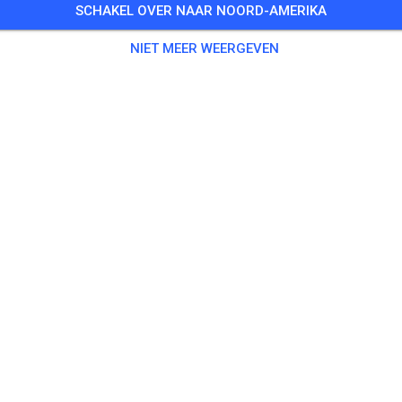
SCHAKEL OVER NAAR NOORD-AMERIKA
 Gasten
,
46 Leden
NIET MEER WEERGEVEN
enen
 Track
€ 5,
rack
€ 15,