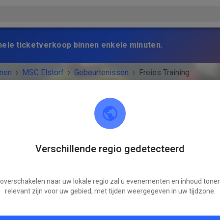
nele ticketverkoop binnen enkele minuten.
nen
›
MSC Elstorf
›
Gebeurtenissen
›
Freies Training
Verschillende regio gedetecteerd
MSC Elstorf
21629 Neu Wulmstorf / OT Elstorf
 overschakelen naar uw lokale regio zal u evenementen en inhoud tonen
VENEMENT IS AFGELOPEN!
relevant zijn voor uw gebied, met tijden weergegeven in uw tijdzone.
Freies Training
woensdag
15:30
-
19:00