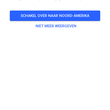
Endurostrecke nur verkürzt geöffnet! Waldpassage
geschlossen!
SCHAKEL OVER NAAR NOORD-AMERIKA
🎟️
45 Gasten
,
17 Leden
NIET MEER WEERGEVEN
Oefenen
Erwachsene
€ 20,00
Jugendliche
€ 10,00