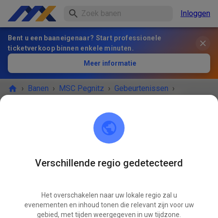
Inloggen
Bent u een baaneigenaar? Start professionele
ticketverkoop binnen enkele minuten.
Meer informatie
›
Banen
›
MSC Pegnitz
›
Gebeurtenissen
›
Freies Training MX & Enduro
MSC Pegnitz
Scharthammer
Verschillende regio gedetecteerd
HET EVENEMENT IS AFGELOPEN!
Het overschakelen naar uw lokale regio zal u
Freies Training MX & Enduro
OKT
evenementen en inhoud tonen die relevant zijn voor uw
15
woensdag
14:00
-
18:00
gebied, met tijden weergegeven in uw tijdzone.