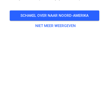
🎟️
10 Gasten
,
21 Leden
SCHAKEL OVER NAAR NOORD-AMERIKA
NIET MEER WEERGEVEN
Oefenen
Erwachsene
€ 20,00
Jugendliche
€ 10,00