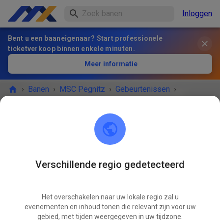
Inloggen
Bent u een baaneigenaar? Start professionele
ticketverkoop binnen enkele minuten.
Meer informatie
›
Banen
›
MSC Pegnitz
›
Gebeurtenissen
›
Freies Training MX & Enduro
MSC Pegnitz
Scharthammer
Verschillende regio gedetecteerd
HET EVENEMENT IS AFGELOPEN!
Het overschakelen naar uw lokale regio zal u
Freies Training MX & Enduro
MEI
evenementen en inhoud tonen die relevant zijn voor uw
16
zaterdag
14:00
-
18:00
gebied, met tijden weergegeven in uw tijdzone.