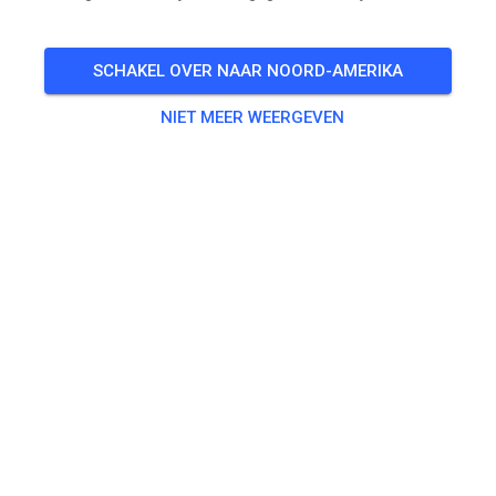
🎟️
26 Gasten
,
100 Leden
SCHAKEL OVER NAAR NOORD-AMERIKA
NIET MEER WEERGEVEN
Oefenen
Beifahrer/-in Seitenwagen
€ 0,00
Erwachsene ab 125ccm
€ 20,00
Kids bis 85ccm
€ 10,00
Seitenwagen
€ 25,00