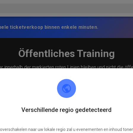
nele ticketverkoop binnen enkele minuten.
Öffentliches Training
 innerhalb der markierten roten Linien bleiben und nicht die öff
Verschillende regio gedetecteerd
 overschakelen naar uw lokale regio zal u evenementen en inhoud tonen