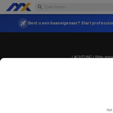
Bent u een baaneigenaar? Start professio
! ACHTUNG ! Bitte immer
Het