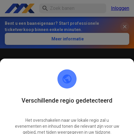
Inloggen
Bent u een baaneigenaar? Start professionele
ticketverkoop binnen enkele minuten.
Meer informatie
Öffentliches Training
! ACHTUNG ! Bitte immer innerhalb der markierten roten
Linien bleiben und nicht die öffentliche Straße befahren
Verschillende regio gedetecteerd
Het overschakelen naar uw lokale regio zal u
evenementen en inhoud tonen die relevant zijn voor uw
gebied, met tijden weergegeven in uw tijdzone.