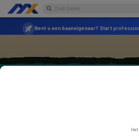
Bent u een baaneigenaar? Start professio
Het