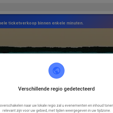
nele ticketverkoop binnen enkele minuten.
Verschillende regio gedetecteerd
 overschakelen naar uw lokale regio zal u evenementen en inhoud tonen
relevant zijn voor uw gebied, met tijden weergegeven in uw tijdzone.