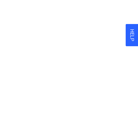
GÄSTE 14-18 UHR
HELP
ens 30 Minuten vorher
dein Ticket rechtzeitig