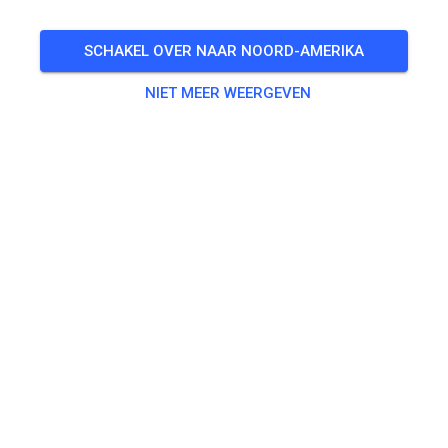
KAARTJES
SCHAKEL OVER NAAR NOORD-AMERIKA
NIET MEER WEERGEVEN
BERICHTEN
INFO
OPENINGSTIJDEN
Lidmaatschap
Leden kunnen ledenkaarten bekijken en kopen.
Als u of uw kind al lid bent van dit parcours buiten MX
Tickets om, vraag dan authenticatie aan voor de
betreffende account met behulp van de knop
"Lidmaatschap overnemen". Als u nog geen lid bent, kunt u
de knop "Lidmaatschap aanvragen" gebruiken om direct uw
aanvraag in te vullen bij het parcours.
NEEM LIDMAATSCHAP OVER