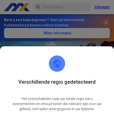
Inloggen
Bent u een baaneigenaar? Start professionele
ticketverkoop binnen enkele minuten.
Meer informatie
Verschillende regio gedetecteerd
36
°
Terrain De Cross Le Boulou
VOLGEN
Het overschakelen naar uw lokale regio zal u
evenementen en inhoud tonen die relevant zijn voor uw
gebied, met tijden weergegeven in uw tijdzone.
1
Berichten
2
Volger
1
Favorieten