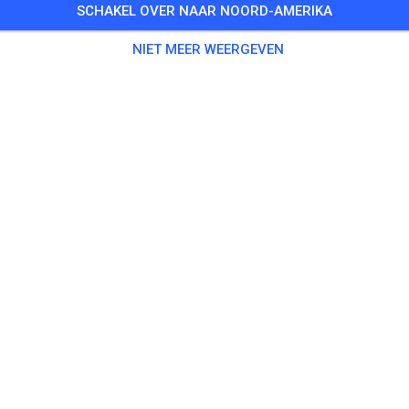
SCHAKEL OVER NAAR NOORD-AMERIKA
0 Gasten
,
198 Leden
NIET MEER WEERGEVEN
enen
ningsticket Fahrrad ab 15 Jahren/Erwachsene
€ 5,
ingsticket Fahrrad bis 14 Jahre
€ 0,
ingsticket Motorrad bis 14 Jahre
€ 0,
ningsticket Motorrad Erwachsene
€ 10,
ningsticket Motorrad Schüler/Studenten ab 15 Jahren
€ 5,