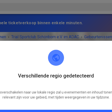
nele ticketverkoop binnen enkele minuten.
nen
›
Trial Sportclub Schönborn e.V. im ADAC
›
Gebeurtenissen
aining
Verschillende regio gedetecteerd
Trial Sportclub Schönborn e.V. im ADAC
03253 Schönborn
 overschakelen naar uw lokale regio zal u evenementen en inhoud tonen
VENEMENT IS AFGELOPEN!
relevant zijn voor uw gebied, met tijden weergegeven in uw tijdzone.
freies Training
zaterdag
08:00
-
20:00