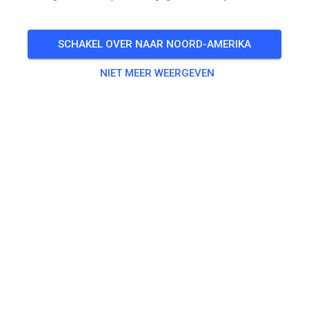
Freies Training auf dem Vereinsgelände
SCHAKEL OVER NAAR NOORD-AMERIKA
🎟️
100 Gasten
,
100 Leden
NIET MEER WEERGEVEN
Oefenen
Trainingsticket Fahrrad ab 15 Jahren/Erwachsene
€ 5,00
Trainingsticket Fahrrad bis 14 Jahre
€ 0,00
Trainingsticket Motorrad bis 14 Jahre
€ 0,00
Trainingsticket Motorrad Erwachsene
€ 10,00
Trainingsticket Motorrad Schüler/Studenten ab 15 Jahren
€ 5,00