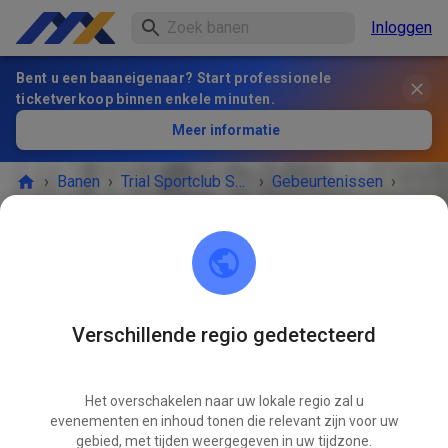
Inloggen
Bent u een baaneigenaar? Start professionele
ticketverkoop binnen enkele minuten.
Meer informatie
›
Banen
›
Trial Sportclub Schönborn e.V. im ADAC
›
Gebeurtenissen
›
Freies Training
Trial Sportclub Schönborn e.V. im ADAC
03253 Schönborn
Verschillende regio gedetecteerd
HET EVENEMENT IS AFGELOPEN!
Het overschakelen naar uw lokale regio zal u
Freies Training
APR
evenementen en inhoud tonen die relevant zijn voor uw
09
donderdag
08:00
-
20:00
gebied, met tijden weergegeven in uw tijdzone.