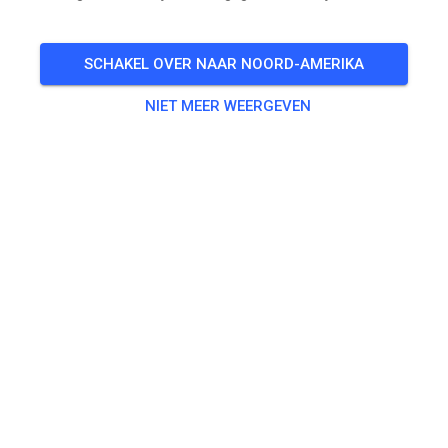
🎟️
100 Gasten
,
100 Leden
25
°
SCHAKEL OVER NAAR NOORD-AMERIKA
Oefenen
NIET MEER WEERGEVEN
Trainingsticket Fahrrad ab 15 Jahren/Erwachsene
€ 5,00
Trainingsticket Fahrrad bis 14 Jahre
€ 0,00
Trainingsticket Motorrad bis 14 Jahre
€ 0,00
Trainingsticket Motorrad Erwachsene
€ 10,00
Trainingsticket Motorrad Schüler/Studenten ab 15 Jahren
€ 5,00