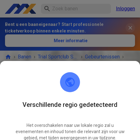
Inloggen
Bent u een baaneigenaar? Start professionele
ticketverkoop binnen enkele minuten.
Meer informatie
›
Banen
›
Trial Sportclub Schönborn e.V. im ADAC
›
Gebeurtenissen
›
Freies Training
Trial Sportclub Schönborn e.V. im ADAC
03253 Schönborn
Verschillende regio gedetecteerd
Freies Training
AUG
08
zaterdag
08:00
-
20:00
Het overschakelen naar uw lokale regio zal u
evenementen en inhoud tonen die relevant zijn voor uw
Freies Training auf dem Vereinsgelände
gebied, met tijden weergegeven in uw tijdzone.