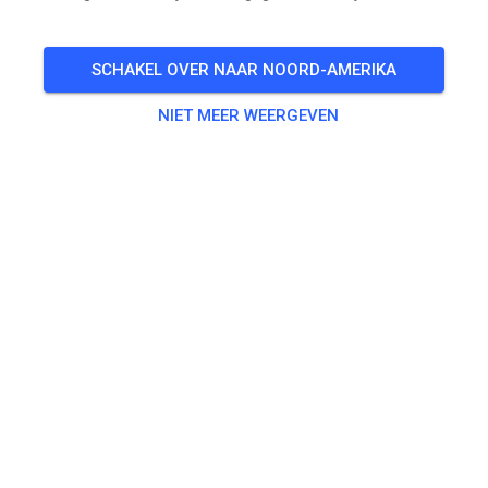
Freies Training auf dem Vereinsgelände
SCHAKEL OVER NAAR NOORD-AMERIKA
🎟️
100 Gasten
,
100 Leden
NIET MEER WEERGEVEN
Oefenen
Trainingsticket Fahrrad ab 15 Jahren/Erwachsene
€ 5,00
Trainingsticket Fahrrad bis 14 Jahre
€ 0,00
Trainingsticket Motorrad bis 14 Jahre
€ 0,00
Trainingsticket Motorrad Erwachsene
€ 10,00
Trainingsticket Motorrad Schüler/Studenten ab 15 Jahren
€ 5,00