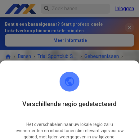
Inloggen
Bent u een baaneigenaar? Start professionele
ticketverkoop binnen enkele minuten.
Meer informatie
›
Banen
›
Trial Sportclub Schönborn e.V. im ADAC
›
Gebeurtenissen
›
Freies Training
Trial Sportclub Schönborn e.V. im ADAC
03253 Schönborn
Verschillende regio gedetecteerd
HET EVENEMENT IS AFGELOPEN!
Het overschakelen naar uw lokale regio zal u
Freies Training
APR
evenementen en inhoud tonen die relevant zijn voor uw
11
zaterdag
08:00
-
20:00
gebied, met tijden weergegeven in uw tijdzone.